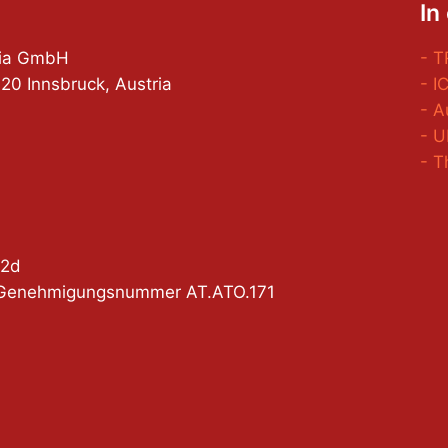
In
tria GmbH
- T
0 Innsbruck, Austria
- I
- 
- U
- T
62d
O Genehmigungsnummer AT.ATO.171