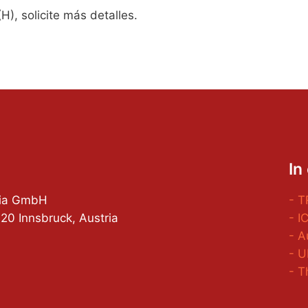
(H), solicite más detalles.
In
tria GmbH
- T
0 Innsbruck, Austria
- I
- 
- U
- T