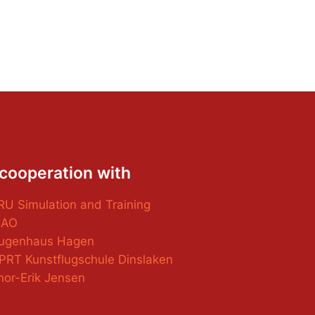
 cooperation with
RU Simulation and Training
CAO
Augenhaus Hagen
PRT Kunstflugschule Dinslaken
hor-Erik Jensen